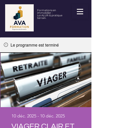
Formations en
immobilier -
Loi ALUR & pratique
terrain.
Le programme est terminé
10 déc. 2025 - 10 déc. 2025
VIAGER CLAIR ET