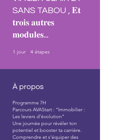
SANS TABOU , 𝐄𝐭
𝐭𝐫𝐨𝐢𝐬 𝐚𝐮𝐭𝐫𝐞𝐬
𝐦𝐨𝐝𝐮𝐥𝐞𝐬...
1 jour
4 étapes
jour
étapes
1
4
À propos
Programme 7H
Parcours AVAStart : "Immobilier :
Les leviers d’évolution"
Une journée pour révéler ton
potentiel et booster ta carrière.
Comprendre et s'équiper des