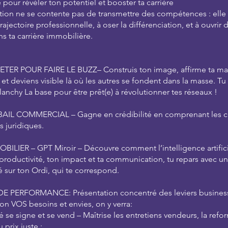
pour révéler ton potentiel et booster ta carrière
ion ne se contente pas de transmettre des compétences : elle t
 trajectoire professionnelle, à oser la différenciation, et à ouvri
s ta carrière immobilière.
TER POUR FAIRE LE BUZZ– Construis ton image, affirme ta m
et deviens visible là où les autres se fondent dans la masse. Tu 
anchy La base pour être prêt(e) à révolutionner tes réseaux !
BAIL COMMERCIAL – Gagne en crédibilité en comprenant les cl
s juridiques.
OBILIER – GPT Miroir – Découvre comment l’intelligence artific
 productivité, ton impact et ta communication, tu repars avec u
 sur ton Ordi, qui te correspond.
DE PERFORMANCE: Présentation concentré des leviers business
on VOS besoins et envies, on y verra:
ité se signe et se vend – Maîtrise les entretiens vendeurs, la refo
u prix juste.;