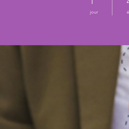
1
jour
é