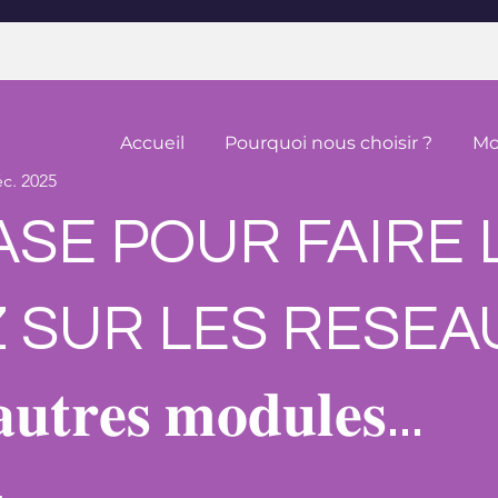
Accueil
Pourquoi nous choisir ?
Mo
éc. 2025
ASE POUR FAIRE 
 SUR LES RESEAUX
 𝐚𝐮𝐭𝐫𝐞𝐬 𝐦𝐨𝐝𝐮𝐥𝐞𝐬...
 étapes