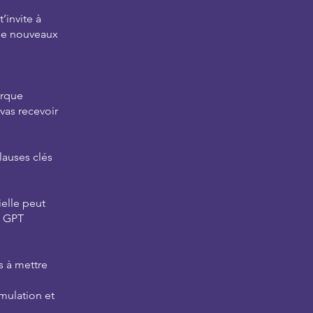
’invite à
r de nouveaux
arque
vas recevoir
auses clés
ielle peut
n GPT
 à mettre
rmulation et