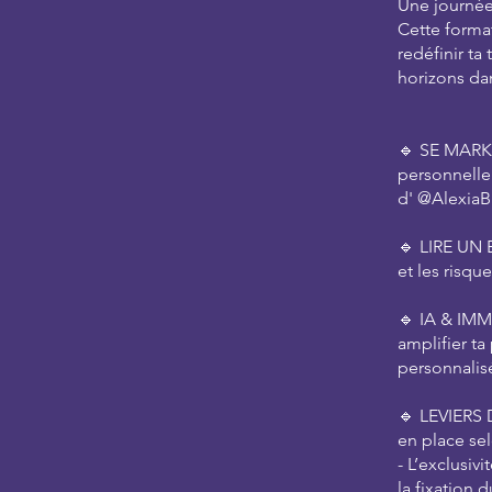
Une journée 
Cette format
redéfinir ta
horizons dan
🔹 SE MARKE
personnelle 
d' @AlexiaBl
🔹 LIRE UN 
et les risque
🔹 IA & IMM
amplifier ta
personnalisé
🔹 LEVIERS 
en place sel
- L’exclusiv
la fixation d