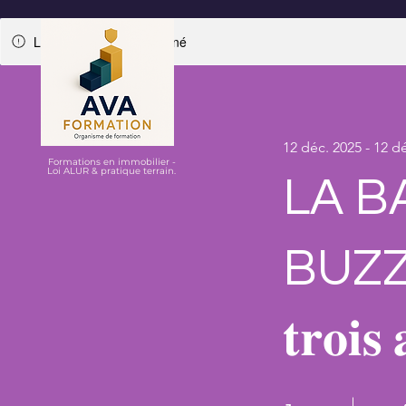
Le programme est terminé
12 déc. 2025 - 12 d
Formations en immobilier -
Loi ALUR & pratique terrain.
LA B
BUZZ
𝐭𝐫𝐨𝐢𝐬
1 jour
4