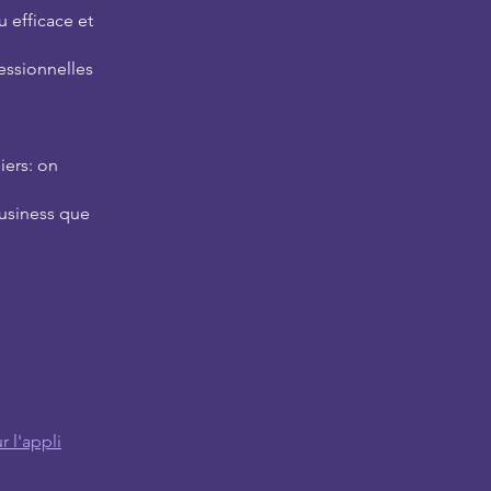
u efficace et
essionnelles
iers: on
business que
r l'appli