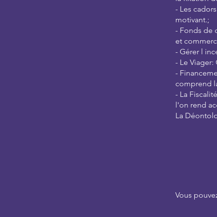
- Les cadors
motivant.;
- Fonds de 
et commerci
- Gérer l in
- Le Viager:
- Financeme
comprend la
- La Fiscali
l'on rend a
La Déontolog
Vous pouvez