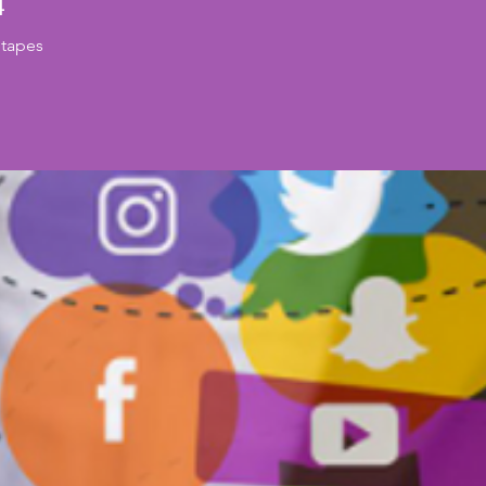
4
tapes