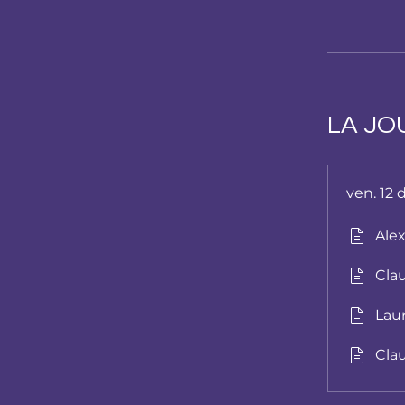
LA JO
ven. 12 
Alex
Cla
Laur
Clau