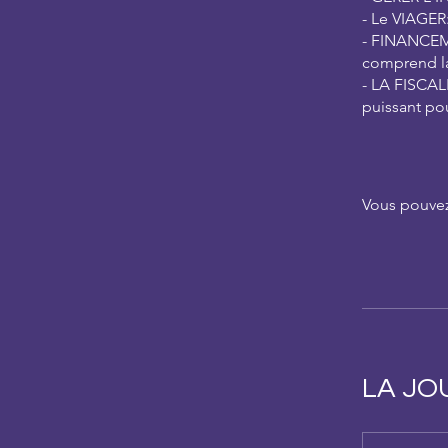
- Le VIAGER:
- FINANCEME
comprend la
- LA FISCAL
puissant pou
Vous pouvez
LA JO