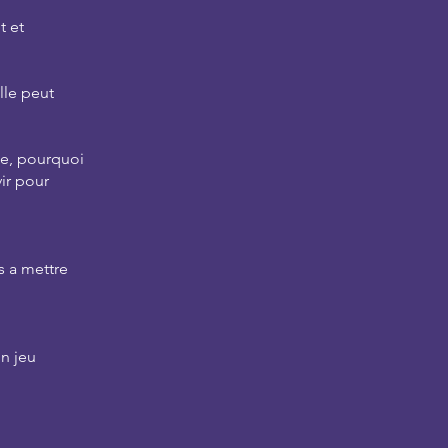
t et
lle peut
e, pourquoi
ir pour
 a mettre
n jeu