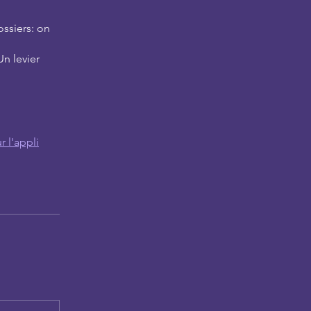
ssiers: on
n levier
r l'appli