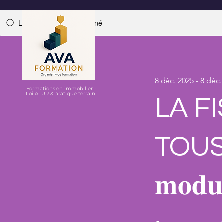
Le programme est terminé
8 déc. 2025 - 8 déc
Formations en immobilier -
Loi ALUR & pratique terrain.
LA F
TOUS,𝐄𝐭
𝐦𝐨𝐝𝐮
1 jour
4