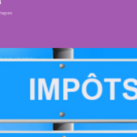
4
tapes