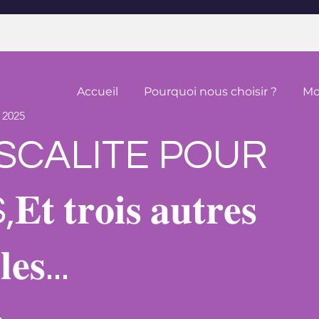
Accueil
Pourquoi nous choisir ?
Mo
. 2025
ISCALITE POUR
 𝐭𝐫𝐨𝐢𝐬 𝐚𝐮𝐭𝐫𝐞𝐬
𝐞𝐬...
 étapes