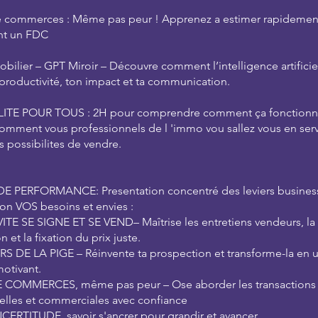
 commerces : Même pas peur ! Apprenez a estimer rapidemen
nt un FDC
bilier – GPT Miroir – Découvre comment l’intelligence artificie
 productivité, ton impact et ta communication.
LITE POUR TOUS : 2H pour comprendre comment ça fonctionn
 comment vous professionnels de l 'immo vou sallez vous en serv
es possibilites de vendre.
DE PERFORMANCE: Presentation concentré des leviers business
lon VOS besoins et envies :
VITE SE SIGNE ET SE VEND– Maîtrise les entretiens vendeurs, la
 et la fixation du prix juste.
S DE LA PIGE – Réinvente ta prospection et transforme-la en u
motivant.
 COMMERCES, même pas peur – Ose aborder les transactions
elles et commerciales avec confiance
NCERTITUDE, savoir s'ancrer pour grandir et avancer,