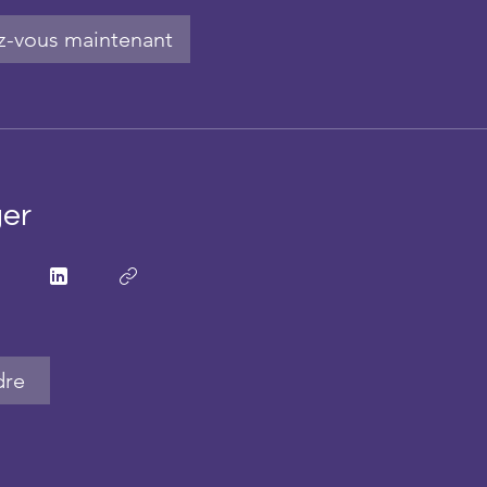
ez-vous maintenant
ger
dre