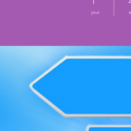
1
jour
é