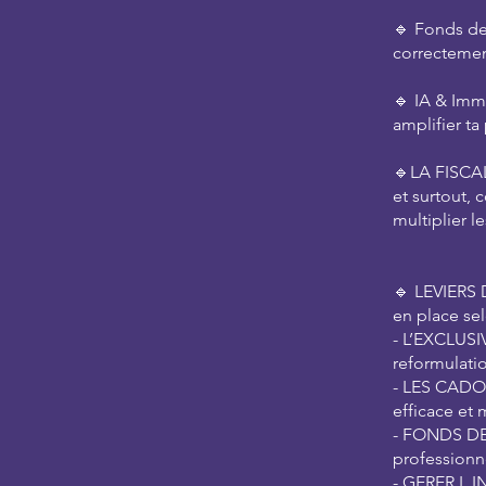
🔹 Fonds de
correcteme
🔹 IA & Immo
amplifier ta
🔹LA FISCA
et surtout,
multiplier l
🔹 LEVIERS 
en place se
- L’EXCLUSI
reformulation
- LES CADOR
efficace et 
- FONDS DE
professionn
- GERER L I